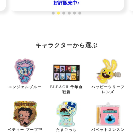
8/4(火)12:00～ 先行予約受付中！
キャラクターから選ぶ
エンジェルブルー
BLEACH 千年血
ハッピーツリーフ
戦篇
レンズ
ベティー ブープ™
たまごっち
パペットスンスン