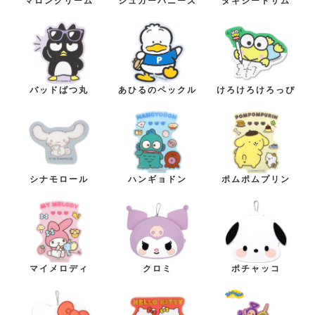
マロンクリーム
シュガーバニーズ
タキシードサム
バッドばつ丸
あひるのペックル
けろけろけろっぴ
シナモロール
ハンギョドン
ポムポムプリン
マイメロディ
クロミ
ポチャッコ