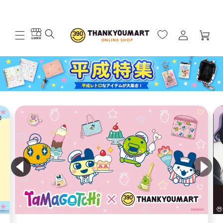
コンテ
全国一律送料550円(沖縄を除く)
ンツを
見る
ロ
カ
グ
ー
イ
ト
ン