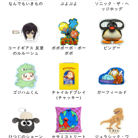
なんでもいきもの
ぷよぷよ
ソニック・ザ・ヘ
ッジホッグ
コードギアス 反逆
ボボボーボ・ボー
ピングー
のルルーシュ
ボボ
ゴジハムくん
チャイルドプレイ
ガーフィールド
(チャッキー)
ひつじのショーン
セサミストリート
ジュラシック・ワ