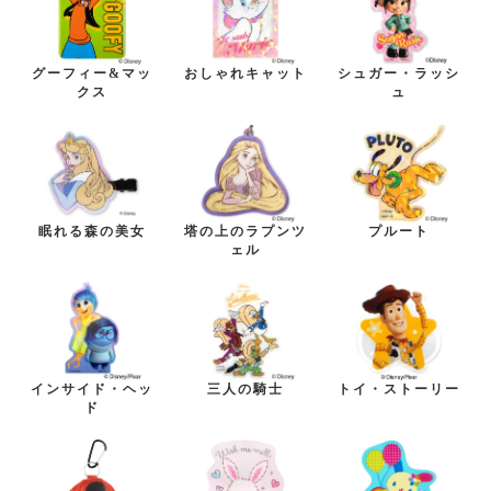
グーフィー&マッ
おしゃれキャット
シュガー・ラッシ
クス
ュ
眠れる森の美女
塔の上のラプンツ
プルート
ェル
インサイド・ヘッ
三人の騎士
トイ・ストーリー
ド