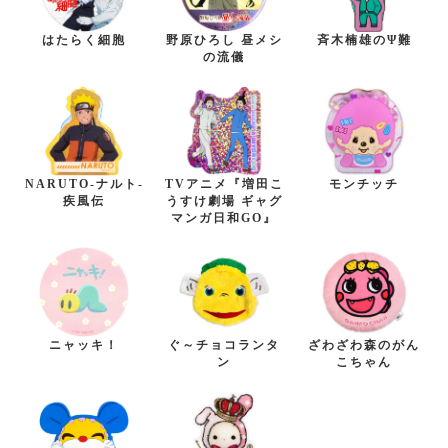
はたらく細胞
野原ひろし 昼メシ
斉木楠雄のΨ難
の流儀
NARUTO-ナルト-
TVアニメ『増田こ
モンチッチ
疾風伝
うすけ劇場 ギャグ
マンガ日和GO』
ニャッキ！
ぐ～チョコランタ
ざわざわ森のがん
ン
こちゃん