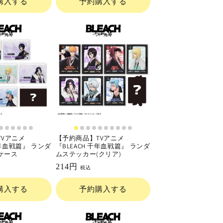
購入する
予約購入する
価
格
TVアニメ
【予約商品】TVアニメ
千年血戦篇』 ランダ
『BLEACH 千年血戦篇』 ランダ
ケース
ムステッカー(クリア)
通
214円
税込
常
購入する
予約購入する
価
格