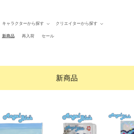
全国一律送料550円(沖縄を除く)
キャラクターから探す
クリエイターから探す
新商品
再入荷
セール
コ
新商品
レ
ク
シ
ョ
ン
: