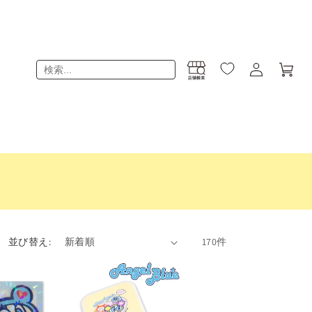
ロ
カ
グ
ー
イ
ト
ン
並び替え:
170件