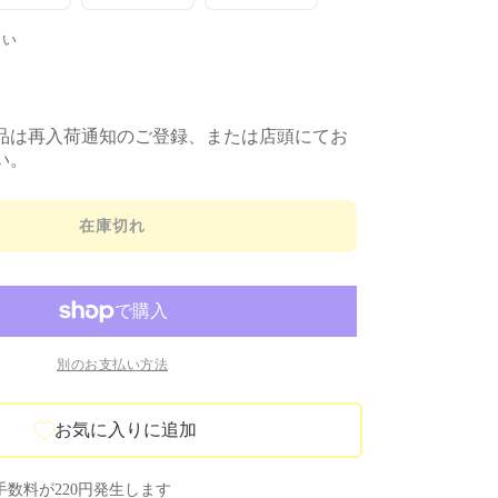
の
の
の
バ
バ
バ
リ
リ
リ
さい
エ
エ
エ
ー
ー
ー
シ
シ
シ
ョ
ョ
ョ
ン
ン
ン
は
は
は
品は再入荷通知のご登録、または店頭にてお
売
売
売
い。
り
り
り
切
切
切
れ
れ
れ
て
て
て
い
い
い
在庫切れ
る
る
る
か
か
か
販
販
販
売
売
売
で
で
で
き
き
き
ま
ま
ま
せ
せ
せ
ん
ん
ん
別のお支払い方法
お気に入りに追加
数料が220円発生します