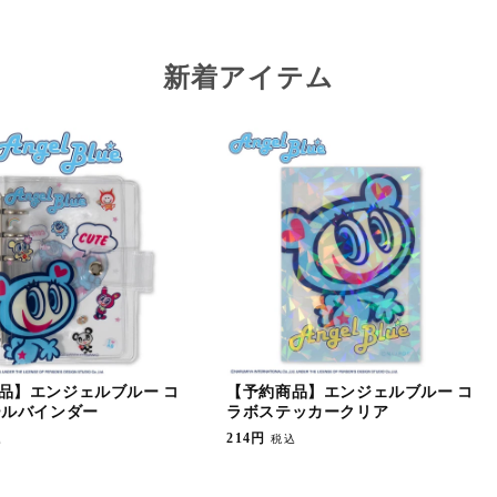
新着アイテム
品】エンジェルブルー コ
【予約商品】エンジェルブルー コ
ールバインダー
ラボステッカークリア
通
214円
込
税込
常
価