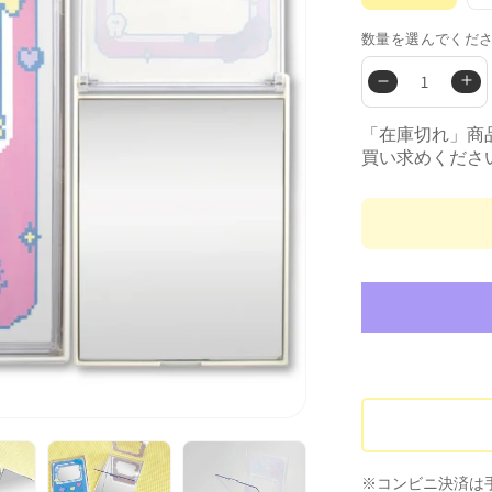
の
バ
リ
数量を選んでくだ
エ
ー
数
数
シ
ョ
量
量
ン
は
を
を
「在庫切れ」商
売
買い求めくださ
り
減
増
切
ら
や
れ
て
す
す
い
る
推
推
か
し
し
販
売
活
活
で
き
レ
レ
ま
せ
ト
ト
ん
ロ
ロ
ゲ
ゲ
ー
ー
ム
ム
風
風
※コンビニ決済は手