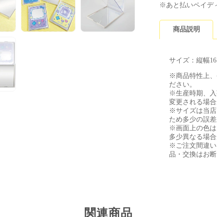
ミ
ミ
※あと払いペイデ
ラ
ラ
ー
ー
商品説明
サイズ：縦幅16.5
※商品特性上、
ださい。
※生産時期、入
変更される場合
※サイズは当店
ため多少の誤差
※画面上の色は
多少異なる場合
※ご注文間違い
品・交換はお断
関連商品