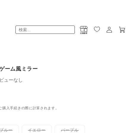
ロ
カ
グ
ー
イ
ト
ン
ロゲーム風ミラー
ビューなし
ご購入手続きの際に計算されます。
こ
こ
こ
ブルー
イエロー
パープル